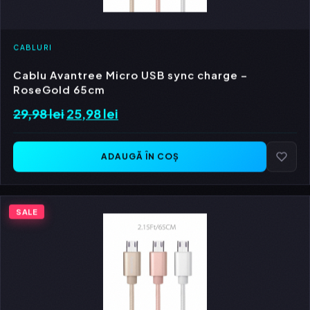
CABLURI
Cablu Avantree Micro USB sync charge –
RoseGold 65cm
29,98
lei
Prețul
25,98
lei
Prețul
inițial
curent
a
este:
ADAUGĂ ÎN COȘ
fost:
25,98 lei.
29,98 lei.
SALE