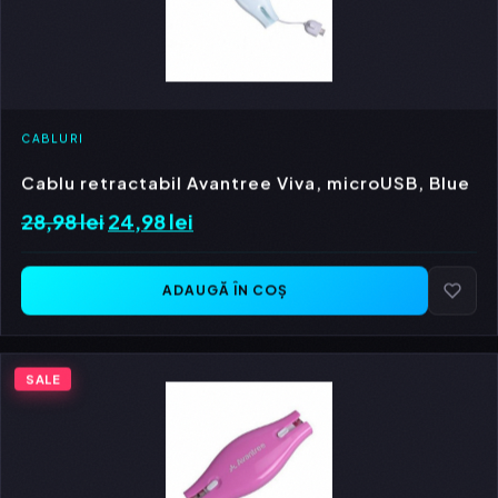
CABLURI
Cablu retractabil Avantree Viva, microUSB, Blue
28,98
lei
Prețul
24,98
lei
Prețul
inițial
curent
a
este:
ADAUGĂ ÎN COȘ
fost:
24,98 lei.
28,98 lei.
SALE