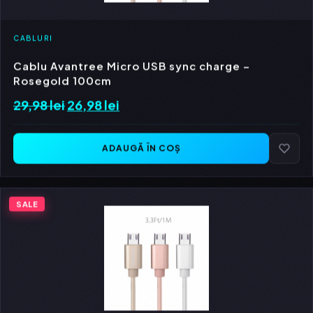
CABLURI
Cablu Avantree Micro USB sync charge –
Rosegold 100cm
29,98
lei
Prețul
26,98
lei
Prețul
inițial
curent
a
este:
ADAUGĂ ÎN COȘ
fost:
26,98 lei.
29,98 lei.
SALE