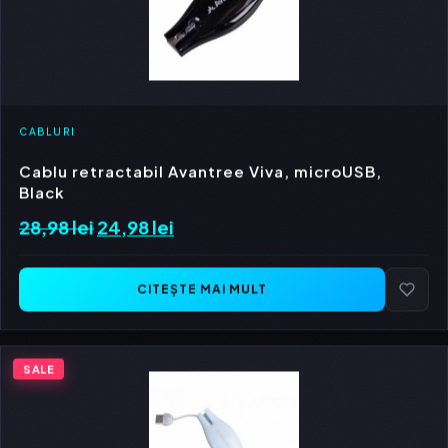
CABLURI
Cablu retractabil Avantree Viva, microUSB,
Black
28,98
lei
Prețul
24,98
lei
Prețul
inițial
curent
a
este:
CITEȘTE MAI MULT
fost:
24,98 lei.
28,98 lei.
SALE