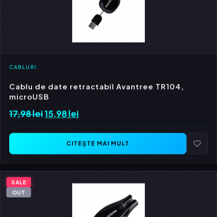
CABLURI
Cablu de date retractabil Avantree TR104,
microUSB
17,98
lei
Prețul
15,98
lei
Prețul
inițial
curent
a
este:
CITEȘTE MAI MULT
fost:
15,98 lei.
17,98 lei.
SALE
OUT