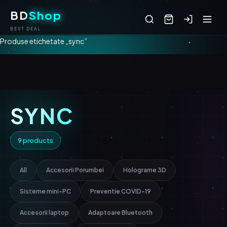
BD
Shop
BEST DEAL
Produse etichetate „sync”
SYNC
9 products
All
Accesorii Porumbei
Holograme 3D
Sisteme mini-PC
Preventie COVID-19
Accesorii laptop
Adaptoare Bluetooth