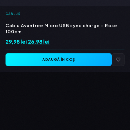
CABLURI
Cablu Avantree Micro USB sync charge – Rose
100cm
29,98
lei
Prețul
26,98
lei
Prețul
inițial
curent
a
este:
ADAUGĂ ÎN COȘ
fost:
26,98 lei.
29,98 lei.