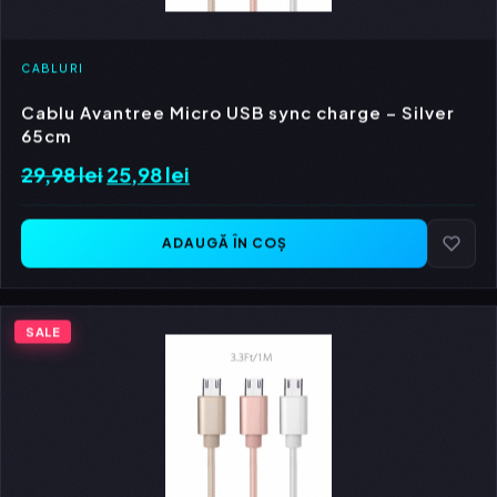
CABLURI
Cablu Avantree Micro USB sync charge – Silver
65cm
29,98
lei
Prețul
25,98
lei
Prețul
inițial
curent
a
este:
ADAUGĂ ÎN COȘ
fost:
25,98 lei.
29,98 lei.
SALE