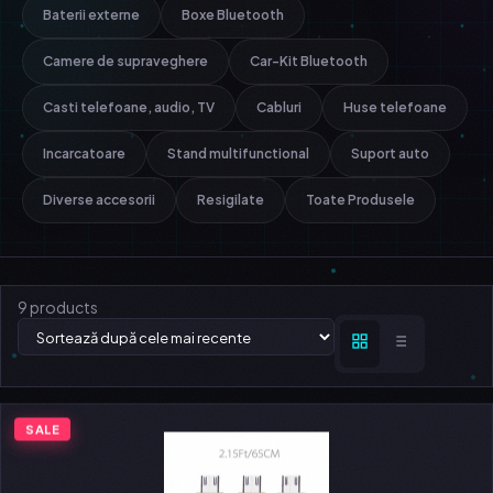
Baterii externe
Boxe Bluetooth
Camere de supraveghere
Car-Kit Bluetooth
Casti telefoane, audio, TV
Cabluri
Huse telefoane
Incarcatoare
Stand multifunctional
Suport auto
Diverse accesorii
Resigilate
Toate Produsele
9 products
SALE