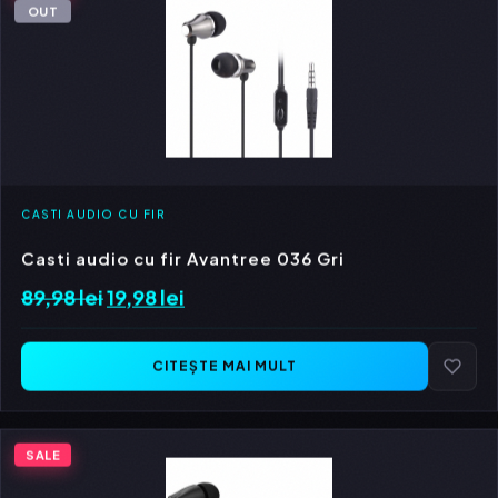
OUT
CASTI AUDIO CU FIR
Casti audio cu fir Avantree 036 Gri
89,98
lei
Prețul
19,98
lei
Prețul
inițial
curent
a
este:
CITEȘTE MAI MULT
fost:
19,98 lei.
89,98 lei.
SALE