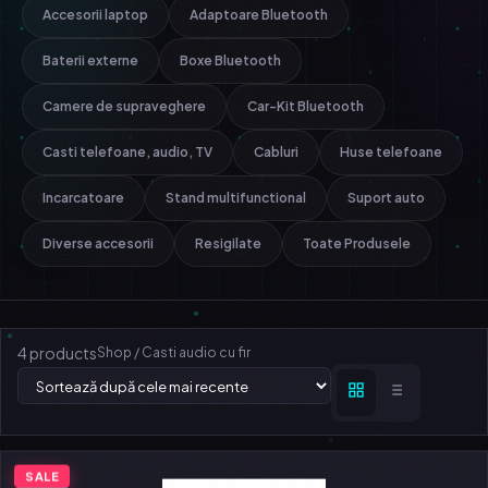
Accesorii laptop
Adaptoare Bluetooth
Baterii externe
Boxe Bluetooth
Camere de supraveghere
Car-Kit Bluetooth
Casti telefoane, audio, TV
Cabluri
Huse telefoane
Incarcatoare
Stand multifunctional
Suport auto
Diverse accesorii
Resigilate
Toate Produsele
4 products
Shop
/
Casti audio cu fir
SALE