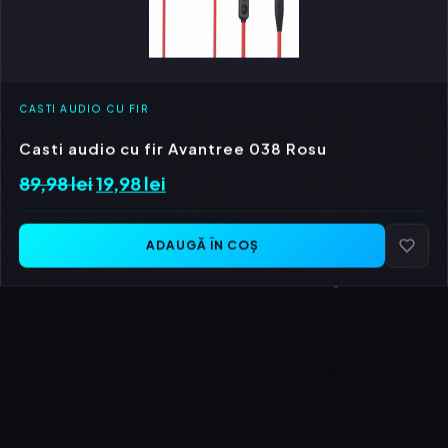
CASTI AUDIO CU FIR
Casti audio cu fir Avantree 038 Rosu
89,98
lei
Prețul
19,98
lei
Prețul
inițial
curent
a
este:
ADAUGĂ ÎN COȘ
fost:
19,98 lei.
89,98 lei.