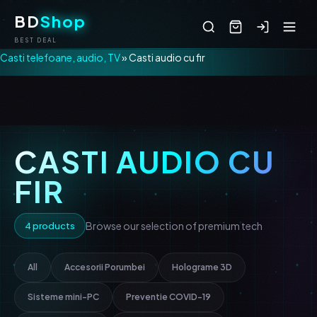
BD
Shop
BEST DEAL
Casti telefoane, audio, TV
» Casti audio cu fir
CASTI AUDIO CU
FIR
Browse our selection of premium tech
4 products
All
Accesorii Porumbei
Holograme 3D
Sisteme mini-PC
Preventie COVID-19