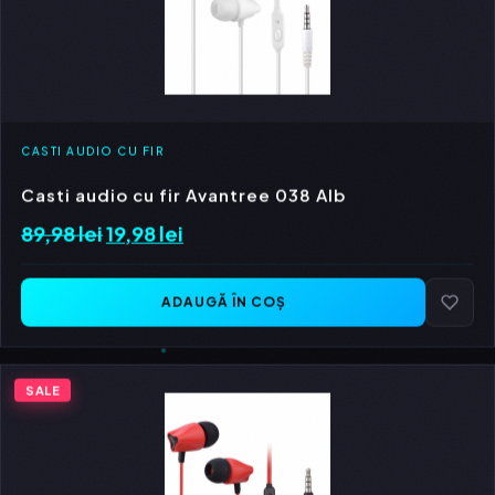
CASTI AUDIO CU FIR
Casti audio cu fir Avantree 038 Alb
89,98
lei
Prețul
19,98
lei
Prețul
inițial
curent
a
este:
ADAUGĂ ÎN COȘ
fost:
19,98 lei.
89,98 lei.
SALE