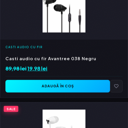
CASTI AUDIO CU FIR
Casti audio cu fir Avantree 038 Negru
89,98
lei
Prețul
19,98
lei
Prețul
inițial
curent
a
este:
ADAUGĂ ÎN COȘ
fost:
19,98 lei.
89,98 lei.
SALE