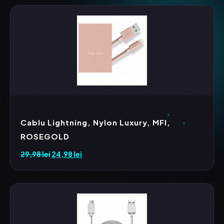
Cablu Lightning, Nylon Luxury, MFI,
ROSEGOLD
29,98
lei
Prețul
24,98
lei
Prețul
inițial
curent
a
este:
fost:
24,98 lei.
29,98 lei.