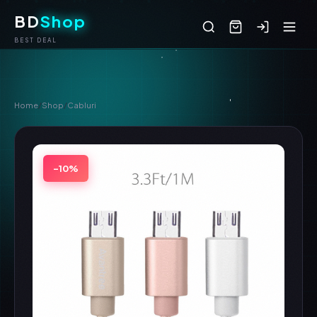
BD
Shop
BEST DEAL
Home
/
Shop
/
Cabluri
-10%