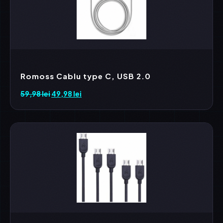
Romoss Cablu type C, USB 2.0
59,98
lei
Prețul
49,98
lei
Prețul
inițial
curent
a
este:
fost:
49,98 lei.
59,98 lei.