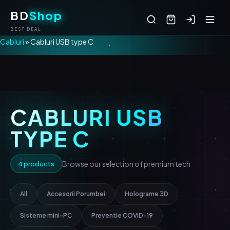
BD
Shop
BEST DEAL
Cabluri
» Cabluri USB type C
CABLURI USB
TYPE C
Browse our selection of premium tech
4 products
All
Accesorii Porumbei
Holograme 3D
Sisteme mini-PC
Preventie COVID-19