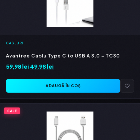
CABLURI
Avantree Cablu Type C to USB A 3.0 – TC30
59,98
lei
Prețul
49,98
lei
Prețul
inițial
curent
a
este:
ADAUGĂ ÎN COȘ
fost:
49,98 lei.
59,98 lei.
SALE