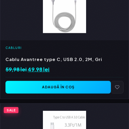
CABLURI
Cablu Avantree type C, USB 2.0, 2M, Gri
59,98
lei
Prețul
49,98
lei
Prețul
inițial
curent
a
este:
ADAUGĂ ÎN COȘ
fost:
49,98 lei.
59,98 lei.
SALE