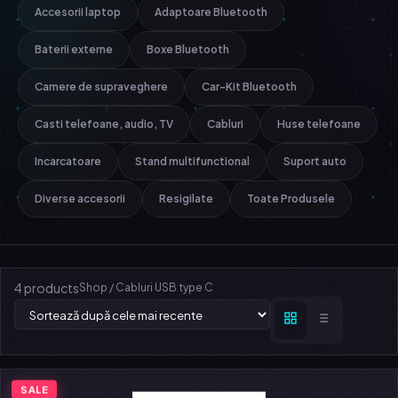
Accesorii laptop
Adaptoare Bluetooth
Baterii externe
Boxe Bluetooth
Camere de supraveghere
Car-Kit Bluetooth
Casti telefoane, audio, TV
Cabluri
Huse telefoane
Incarcatoare
Stand multifunctional
Suport auto
Diverse accesorii
Resigilate
Toate Produsele
4 products
Shop
/
Cabluri USB type C
SALE