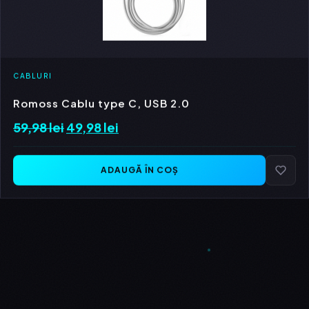
CABLURI
Romoss Cablu type C, USB 2.0
59,98
lei
Prețul
49,98
lei
Prețul
inițial
curent
a
este:
ADAUGĂ ÎN COȘ
fost:
49,98 lei.
59,98 lei.