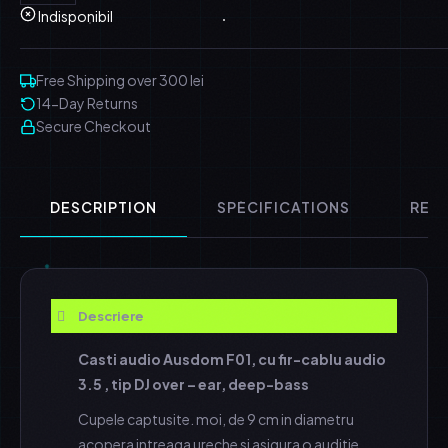
Indisponibil
Free Shipping over 300 lei
14-Day Returns
Secure Checkout
DESCRIPTION
SPECIFICATIONS
REVI
Descriere
Casti audio Ausdom F01, cu fir-cablu audio
3.5 , tip DJ over – ear, deep-bass
Cupele captusite. moi, de 9 cm in diametru
acopera intreaga ureche si asigura o auditie