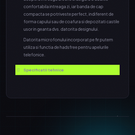
confortabila intreaga zi, iar banda de cap
compacta se potriveste perfect, indiferent de
forma capului sau de coafura si depozitati castile
usor in geanta dvs. datorita designului.
Datorita microfonului incorporat pe fir putem
utiliza si functia de hadsfree pentru apelurile
telefonice.
Specificatii tehnice
Specificatii tehnice
Greutate casti
190g