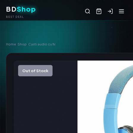
BD
Shop
BEST DEAL
Home
/
Shop
/
Casti audio cu fir
Out of Stock