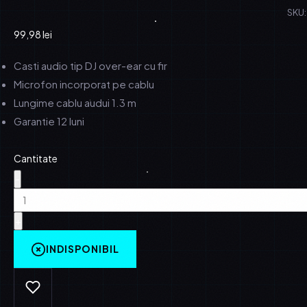
SKU:
99,98
lei
Casti audio tip DJ over-ear cu fir
Microfon incorporat pe cablu
Lungime cablu audui 1.3 m
Garantie 12 luni
Cantitate
-
+
INDISPONIBIL