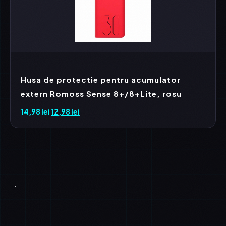
Husa de protectie pentru acumulator
extern Romoss Sense 8+/8+Lite, rosu
14,98
lei
Prețul
12,98
lei
Prețul
inițial
curent
a
este:
fost:
12,98 lei.
14,98 lei.