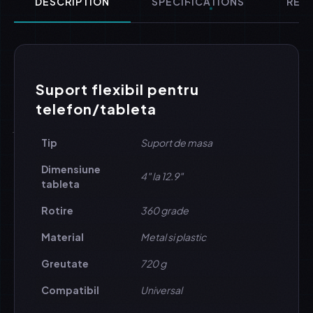
DESCRIPTION
SPECIFICATIONS
REVI
Suport flexibil pentru
telefon/tableta
Tip
Suport de masa
Dimensiune
4″ la 12.9″
tableta
Rotire
360 grade
Material
Metal si plastic
Greutate
720 g
Compatibil
Universal