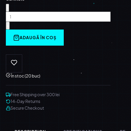
-
+
ADAUGĂ ÎN COȘ
În stoc (20 buc)
Free Shipping over 300 lei
14-Day Returns
Secure Checkout