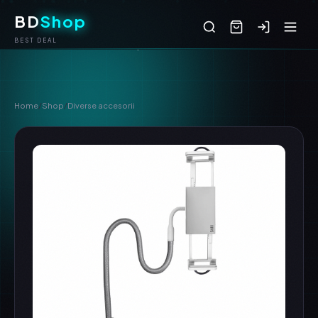
BD
Shop
BEST DEAL
Home
/
Shop
/
Diverse accesorii