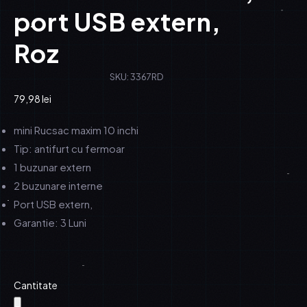
port USB extern,
Roz
SKU: 3367RD
79,98
lei
mini Rucsac maxim 10 inchi
Tip: antifurt cu fermoar
1 buzunar extern
2 buzunare interne
Port USB extern,
Garantie: 3 Luni
Cantitate
-