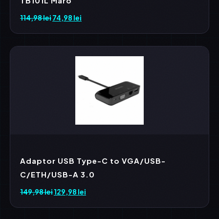
TB101L Maro
114,98
lei
Prețul
74,98
lei
Prețul
inițial
curent
a
este:
fost:
74,98 lei.
114,98 lei.
Adaptor USB Type-C to VGA/USB-
C/ETH/USB-A 3.0
149,98
lei
Prețul
129,98
lei
Prețul
inițial
curent
a
este: