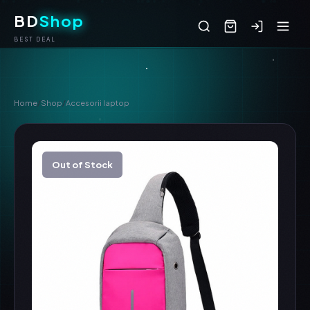
BD
Shop
BEST DEAL
Home
/
Shop
/
Accesorii laptop
Out of Stock