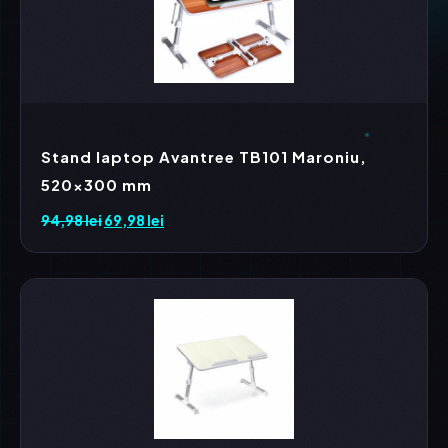
Stand laptop Avantree TB101 Maroniu,
520×300 mm
94,98
lei
Prețul
69,98
lei
Prețul
inițial
curent
a
este:
fost:
69,98 lei.
94,98 lei.