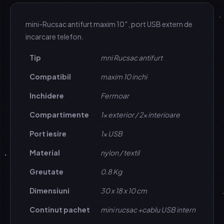
mini-Rucsac antifurt maxim 10″, port USB extern de
incarcare telefon.
Tip
mni Rucsac antifurt
Compatibil
maxim 10 inchi
Inchidere
Fermoar
Compartimente
1x exterior / 2x interioare
Port iesire
1x USB
Material
nylon / textil
Greutate
0.8 Kg
Dimensiuni
30 x 18 x 10 cm
Continut pachet
mini rucsac +cablu USB intern