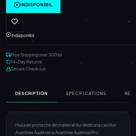
INDISPONIBIL
Indisponibil
Free Shipping over 300 lei
14-Day Returns
Secure Checkout
DESCRIPTION
SPECIFICATIONS
REVI
Husa de protectie din material dur dedicata castilor
Avantree Audition si Avantree Audition Pro.