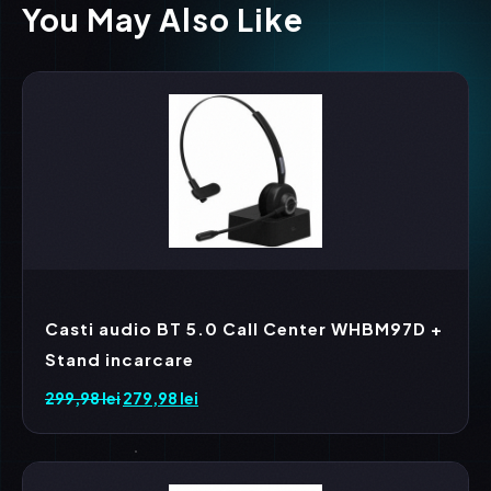
You May Also Like
Casti audio BT 5.0 Call Center WHBM97D +
Stand incarcare
299,98
lei
Prețul
279,98
lei
Prețul
inițial
curent
a
este:
fost:
279,98 lei.