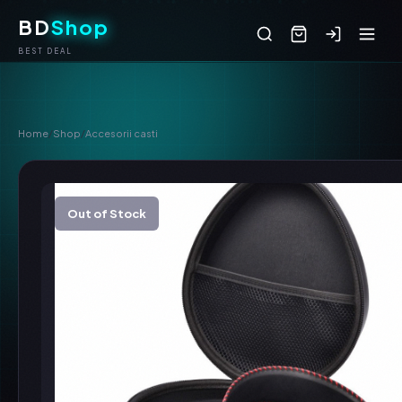
BD
Shop
BEST DEAL
Home
/
Shop
/
Accesorii casti
Out of Stock