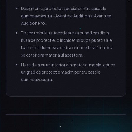
Design unic, proiectat special pentru casatile
dumneavoastra – Avantree Audition si Avantree
Audition Pro.
Tot ce trebuie sa faceti este sa puneti castile in
husa de protectie, o inchideti si dupa puteti sa le
luati dupa dumneavoastra oriunde fara frica de a
se deteriora materialul acestora.
Husa dura cu un interior din material moale, aduce
un grad de protectie maxim pentru castile
dumneavoastra.