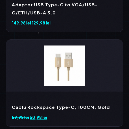
Adaptor USB Type-C to VGA/USB-
C/ETH/USB-A 3.0
149,98
lei
Prețul
129,98
lei
Prețul
inițial
curent
a
este:
fost:
129,98 lei.
149,98 lei.
Cablu Rockspace Type-C, 100CM, Gold
59,98
lei
Prețul
50,98
lei
Prețul
inițial
curent