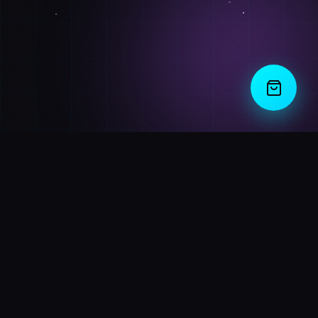
BD
Shop
Your premier destination for cutting-edge electronics and
futuristic gadgets. Experience the next generation of
technology today.