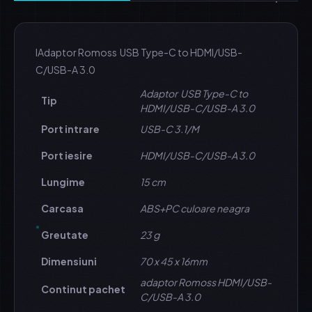
IAdaptor Romoss USB Type-C to HDMI/USB-
C/USB-A 3.0
Adaptor USB Type-C to
Tip
HDMI/USB-C/USB-A 3.0
Port intrare
USB-C 3.1/M
Port iesire
HDMI/USB-C/USB-A 3.0
Lungime
15 cm
Carcasa
ABS+PC culoare neagra
Greutate
23 g
Dimensiuni
70 x 45 x 16mm
adaptor Romoss HDMI/USB-
Continut pachet
C/USB-A 3.0