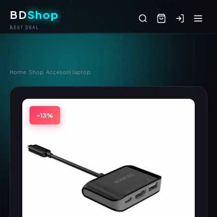
BD
Shop
BEST DEAL
Home
/
Shop
/
Accesorii laptop
-13%