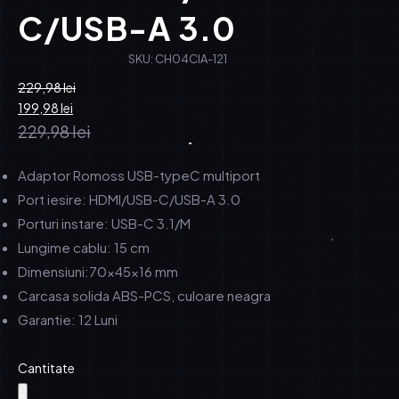
C/USB-A 3.0
SKU: CH04CIA-121
229,98
Prețul
Prețul
lei
inițial
199,98
curent
lei
a
este:
229,98
lei
fost:
199,98 lei.
229,98 lei.
Adaptor Romoss USB-typeC multiport
Port iesire: HDMI/USB-C/USB-A 3.0
Porturi instare: USB-C 3.1/M
Lungime cablu: 15 cm
Dimensiuni:70x45x16 mm
Carcasa solida ABS-PCS, culoare neagra
Garantie: 12 Luni
Cantitate
-