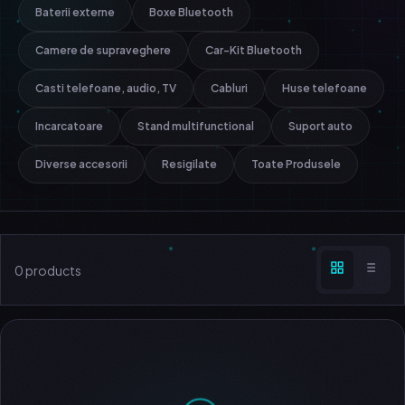
Baterii externe
Boxe Bluetooth
Camere de supraveghere
Car-Kit Bluetooth
Casti telefoane, audio, TV
Cabluri
Huse telefoane
Incarcatoare
Stand multifunctional
Suport auto
Diverse accesorii
Resigilate
Toate Produsele
0 products