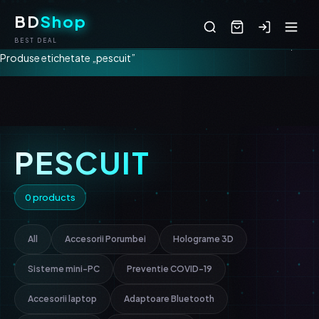
BD
Shop
BEST DEAL
Produse etichetate „pescuit”
PESCUIT
0 products
All
Accesorii Porumbei
Holograme 3D
Sisteme mini-PC
Preventie COVID-19
Accesorii laptop
Adaptoare Bluetooth