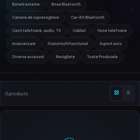
Baterii externe
Boxe Bluetooth
Camere de supraveghere
Car-Kit Bluetooth
Casti telefoane, audio, TV
Cabluri
Huse telefoane
Incarcatoare
Stand multifunctional
Suport auto
Diverse accesorii
Resigilate
Toate Produsele
0 products