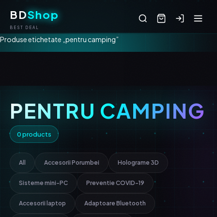
BD
Shop
BEST DEAL
Produse etichetate „pentru camping”
PENTRU CAMPING
0 products
All
Accesorii Porumbei
Holograme 3D
Sisteme mini-PC
Preventie COVID-19
Accesorii laptop
Adaptoare Bluetooth