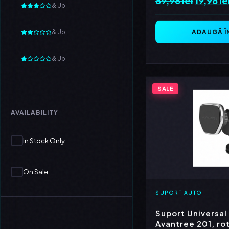
& Up
inițial
a
ADAUGĂ Î
& Up
fost:
89,98 le
& Up
SALE
AVAILABILITY
In Stock Only
On Sale
SUPORT AUTO
Suport Universal
Avantree 201, ro