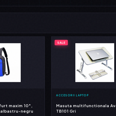
SALE
ACCESORII LAPTOP
furt maxim 10″,
Masuta multifunctionala A
 albastru-negru
TB101 Gri