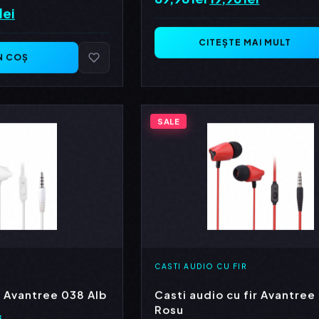
lei
Prețul
inițial
curent
curent
a
este:
CITEȘTE MAI MULT
este:
N COȘ
fost:
19,98 lei.
159,98 lei.
89,98 lei.
lei.
SALE
CASTI AUDIO CU FIR
r Avantree 038 Alb
Casti audio cu fir Avantree
Rosu
i
Prețul