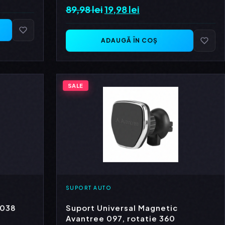
89,98
lei
Prețul
19,98
lei
Prețul
inițial
curent
a
este:
ADAUGĂ ÎN COȘ
fost:
19,98 lei.
89,98 lei.
SALE
SUPORT AUTO
 038
Suport Universal Magnetic
Avantree 097, rotatie 360