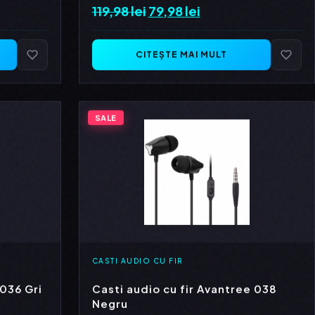
119,98
lei
Prețul
79,98
lei
Prețul
inițial
curent
a
este:
CITEȘTE MAI MULT
.
fost:
79,98 lei.
119,98 lei.
SALE
CASTI AUDIO CU FIR
 036 Gri
Casti audio cu fir Avantree 038
Negru