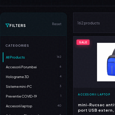
162 products
Reset
FILTERS
SALE
CATEGORIES
162
All Products
6
Accesorii Porumbei
4
Holograme 3D
3
Sisteme mini-PC
ACCESORII LAPTOP
1
Preventie COVID-19
mini-Rucsac anti
40
Accesorii laptop
port USB extern,