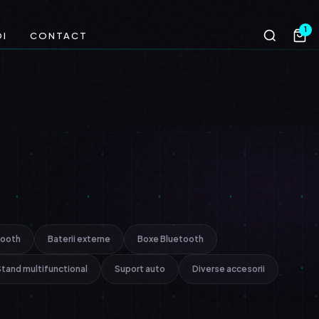
1
OI
CONTACT
tooth
Baterii externe
Boxe Bluetooth
Stand multifunctional
Suport auto
Diverse accesorii