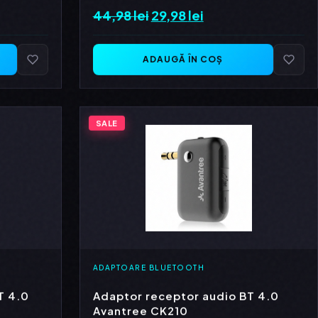
44,98
lei
Prețul
29,98
lei
Prețul
inițial
curent
a
este:
ADAUGĂ ÎN COȘ
fost:
29,98 lei.
44,98 lei.
SALE
ADAPTOARE BLUETOOTH
T 4.0
Adaptor receptor audio BT 4.0
Avantree CK210