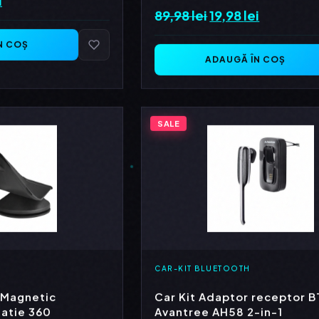
89,98
lei
Prețul
19,98
lei
Prețul
curent
inițial
curent
este:
N COȘ
a
este:
ADAUGĂ ÎN COȘ
19,98 lei.
fost:
19,98 lei.
i.
89,98 lei.
SALE
CAR-KIT BLUETOOTH
 Magnetic
Car Kit Adaptor receptor B
tatie 360
Avantree AH58 2-in-1