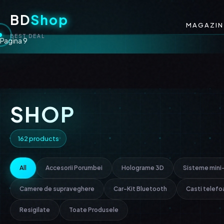
BD
Shop
MAGAZIN
BEST DEAL
Pagina 9
SHOP
162 products
All
Accesorii Porumbei
Holograme 3D
Sisteme mini
Camere de supraveghere
Car-Kit Bluetooth
Casti telefo
Resigilate
Toate Produsele