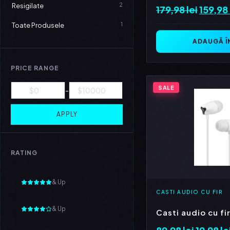
2
Resigilate
179,98
lei
Prețul
159,98
inițial
1
Toate Produsele
a
ADAUGĂ Î
fost:
179,98 
PRICE RANGE
SALE
-
APPLY
RATING
& Up
CASTI AUDIO CU FIR
& Up
Casti audio cu fi
89,98
lei
Prețul
19,98
le