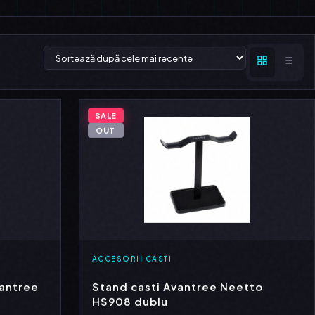
SALE
OUT
ACCESORII CASTI
vantree
Stand casti Avantree Neetto
HS908 dublu