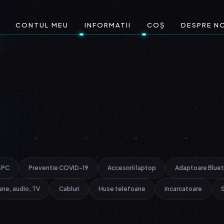
CONTUL MEU
INFORMATII
COȘ
DESPRE N
-PC
Preventie COVID-19
Accesorii laptop
Adaptoare Blue
ane, audio, TV
Cabluri
Huse telefoane
Incarcatoare