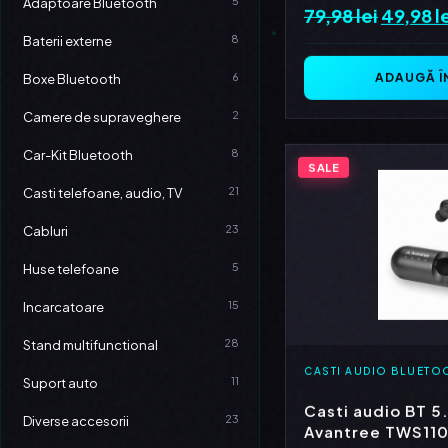
5
Adaptoare Bluetooth
79,98
lei
Prețul
49,98
l
inițial
8
Baterii externe
a
ADAUGĂ Î
6
Boxe Bluetooth
fost:
2
Camere de supraveghere
79,98 le
8
Car-Kit Bluetooth
SALE
21
Casti telefoane, audio, TV
23
Cabluri
5
Huse telefoane
15
Incarcatoare
28
Stand multifunctional
CASTI AUDIO BLUETO
11
Suport auto
Casti audio BT 5
23
Diverse accesorii
Avantree TWS11