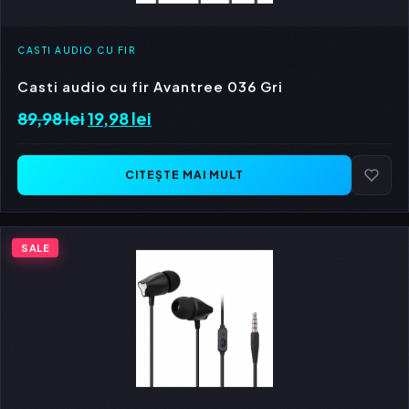
CASTI AUDIO CU FIR
Casti audio cu fir Avantree 036 Gri
89,98
lei
Prețul
19,98
lei
Prețul
inițial
curent
a
este:
CITEȘTE MAI MULT
fost:
19,98 lei.
89,98 lei.
SALE