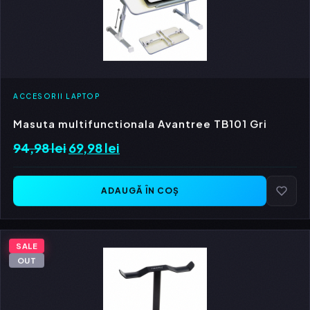
ACCESORII LAPTOP
Masuta multifunctionala Avantree TB101 Gri
94,98
lei
Prețul
69,98
lei
Prețul
inițial
curent
a
este:
ADAUGĂ ÎN COȘ
fost:
69,98 lei.
94,98 lei.
SALE
OUT