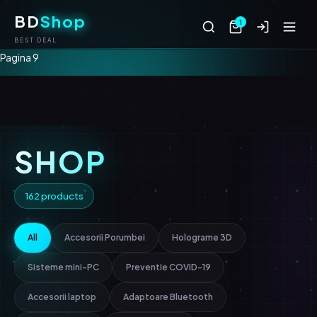
BD
Shop
1
BEST DEAL
Pagina 9
SHOP
162 products
All
Accesorii Porumbei
Holograme 3D
Sisteme mini-PC
Preventie COVID-19
Accesorii laptop
Adaptoare Bluetooth