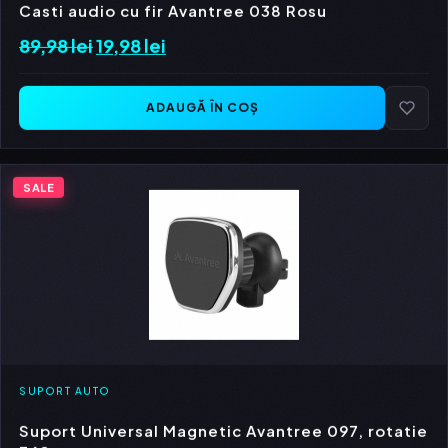
Casti audio cu fir Avantree 038 Rosu
89,98
lei
Prețul
19,98
lei
Prețul
inițial
curent
a
este:
ADAUGĂ ÎN COȘ
fost:
19,98 lei.
89,98 lei.
SALE
SUPORT AUTO
Suport Universal Magnetic Avantree 097, rotatie
360