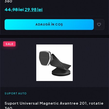
44,98
lei
Prețul
29,98
lei
Prețul
inițial
curent
a
este:
ADAUGĂ ÎN COȘ
fost:
29,98 lei.
44,98 lei.
SALE
SUPORT AUTO
Suport Universal Magnetic Avantree 201, rotatie
360