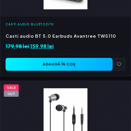
CASTI AUDIO BLUETOOTH
Casti audio BT 5.0 Earbuds Avantree TWS110
179,98
lei
Prețul
159,98
lei
Prețul
inițial
curent
a
este:
ADAUGĂ ÎN COȘ
fost:
159,98 lei.
179,98 lei.
SALE
OUT