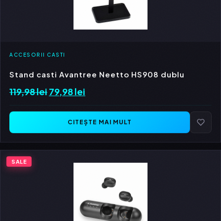
ACCESORII CASTI
Stand casti Avantree Neetto HS908 dublu
119,98
lei
Prețul
79,98
lei
Prețul
inițial
curent
a
este:
CITEȘTE MAI MULT
fost:
79,98 lei.
119,98 lei.
SALE