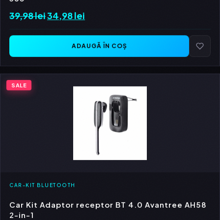
39,98
lei
Prețul
34,98
lei
Prețul
inițial
curent
a
este:
ADAUGĂ ÎN COȘ
fost:
34,98 lei.
39,98 lei.
SALE
CAR-KIT BLUETOOTH
Car Kit Adaptor receptor BT 4.0 Avantree AH58
2-in-1