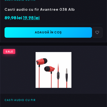
Casti audio cu fir Avantree 038 Alb
89,98
lei
Prețul
19,98
lei
Prețul
inițial
curent
a
este:
ADAUGĂ ÎN COȘ
fost:
19,98 lei.
89,98 lei.
SALE
CASTI AUDIO CU FIR