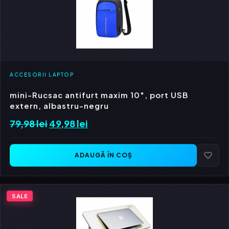
ACCESORII LAPTOP
mini-Rucsac antifurt maxim 10″, port USB
extern, albastru-negru
79,98
lei
Prețul
49,98
lei
Prețul
inițial
curent
a
este:
ADAUGĂ ÎN COȘ
fost:
49,98 lei.
79,98 lei.
SALE