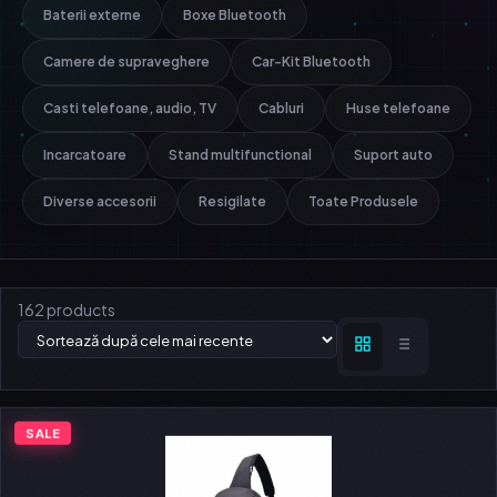
Baterii externe
Boxe Bluetooth
Camere de supraveghere
Car-Kit Bluetooth
Casti telefoane, audio, TV
Cabluri
Huse telefoane
Incarcatoare
Stand multifunctional
Suport auto
Diverse accesorii
Resigilate
Toate Produsele
162 products
SALE